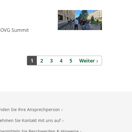
m OVG Summit
Weiter
1
2
3
4
5
Weiter
inden Sie Ihre Ansprechperson
ehmen Sie Kontakt mit uns auf
bermitteln Sie Beschwerden & Hinweise