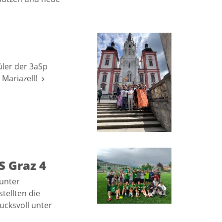
üler der 3aSp
 Mariazell!
S Graz 4
 unter
tellten die
ucksvoll unter