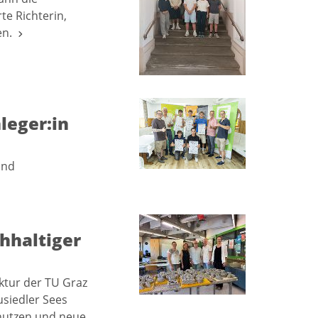
te Richterin,
gen.
leger:in
und
hhaltiger
ktur der TU Graz
usiedler Sees
u nutzen und neue