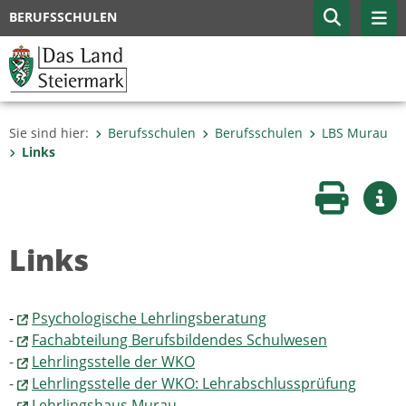
BERUFSSCHULEN
Sie sind hier:
Berufsschulen
Berufsschulen
LBS Murau
Links
Seite druc
Wei
Links
-
Psychologische Lehrlingsberatung
-
Fachabteilung Berufsbildendes Schulwesen
-
Lehrlingsstelle der WKO
-
Lehrlingsstelle der WKO: Lehrabschlussprüfung
-
Lehrlingshaus Murau