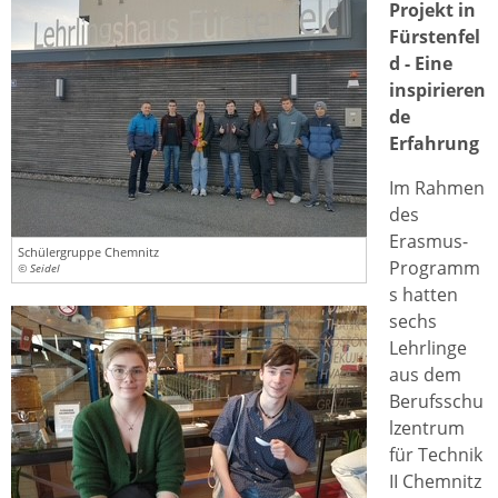
Projekt in
Fürstenfel
d - Eine
inspirieren
de
Erfahrung
Im Rahmen
des
Erasmus-
Schülergruppe Chemnitz
Programm
© Seidel
s hatten
sechs
Lehrlinge
aus dem
Berufsschu
lzentrum
für Technik
II Chemnitz