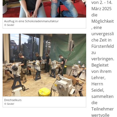
von 2. - 14.
März 2025
die
Möglichkeit
Ausflug in eine Schokoladenmanufaktur
© Seidel
, eine
unvergessli
che Zeit in
Fürstenfeld
zu
verbringen.
Begleitet
von ihrem
Lehrer,
Herrn
Seidel,
sammelten
Drechselkurs
die
© Seidel
Teilnehmer
wertvolle