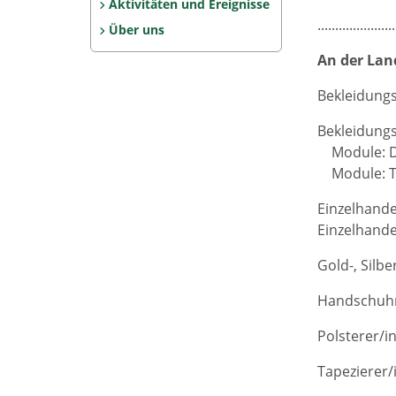
Aktivitäten und Ereignisse
......................
Über uns
An der Land
Bekleidungsf
Bekleidungs
Module: Da
Module: The
Einzelhande
Einzelhande
Gold-, Silbe
Handschuhm
Polsterer/in
Tapezierer/