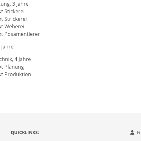
tung, 3 Jahre
 Stickerei
 Strickerei
t Weberei
t Posamentierer
3 Jahre
chnik, 4 Jahre
t Planung
t Produktion
QUICKLINKS:
F