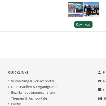
Download
QUICKLINKS:
F
Verwaltung & Serviceportal
N
Dienststellen & Organigramm
Ü
Bezirkshauptmannschaften
Themen & Fachportale
B
Politik