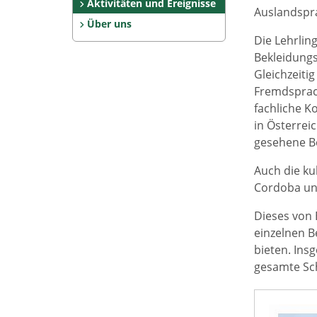
Aktivitäten und Ereignisse
Auslandsprak
Über uns
Die Lehrlin
Bekleidungs
Gleichzeiti
Fremdsprach
fachliche K
in Österrei
gesehene B
Auch die ku
Cordoba und
Dieses von 
einzelnen B
bieten. Ins
gesamte Sc