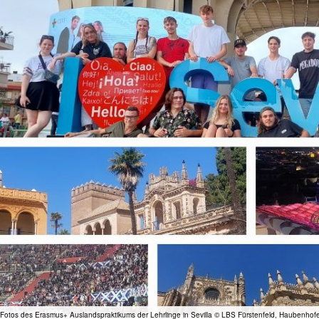
Fotos des Erasmus+ Auslandspraktikums der Lehrlinge in Sevilla © LBS Fürstenfeld, Haubenhofe