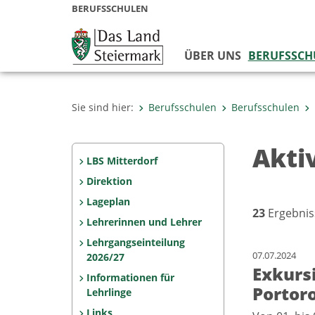
BERUFSSCHULEN
ÜBER UNS
BERUFSSCH
Sie sind hier:
Berufsschulen
Berufsschulen
Akti
LBS Mitterdorf
Direktion
Lageplan
23
Ergebnis
Lehrerinnen und Lehrer
Lehrgangseinteilung
07.07.2024
2026/27
Exkursi
Informationen für
Portoro
Lehrlinge
Links