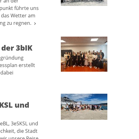
r an der
punkt führte uns
e das Wetter am
ung zu regnen.
der 3bIK
nsgründung
ssplan erstellt
 dabei
SKSL und
3eBL, 3eSKSL und
hkeit, die Stadt
wir unsere Reise