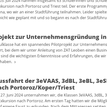
 03. Juli 2024 nahmen insgesamt 63 Schülerinnen und Schüle
kursion nach Portoroz und Triest teil. Der erste Programm
ana, wo wir an einer Stadtführung teilnahmen. Leider spielt
nicht wie geplant mit und so begann es nach der Stadtführ
rojekt zur Unternehmensgründung in 
ulklasse hat ein spannendes Pilotprojekt zur Unternehme
t, bei dem wir unter Anleitung von ZAT Leoben einen Busine
 sind die wichtigsten Erkenntnisse und Erfahrungen, die wir
 haben.
ussfahrt der 3eVAAS, 3dBL, 3eBL, 3e
ach Portoroz/Koper/Triest
 27. Juni 2024 unternahmen wir, die Klassen 3eVAAS, 3dBL, 
Exkursion nach Portoroz. Am ersten Tag hatten wir die Möglic
uf eigene Faust zu erkunden. Nach dem Mittagessen setzten 