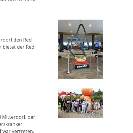
erdorf den Red
n bietet der Red
l Mitterdorf, der
erzkranker
f war vertreten.