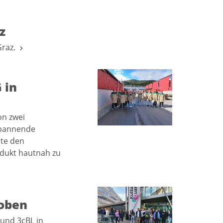
z
Graz.
 in
on zwei
spannende
hte den
odukt hautnah zu
eoben
und 3cBL in