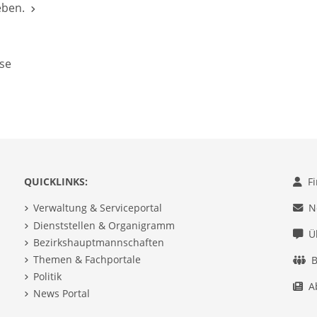
eben.
se
QUICKLINKS:
F
Verwaltung & Serviceportal
N
Dienststellen & Organigramm
Ü
Bezirkshauptmannschaften
Themen & Fachportale
B
Politik
A
News Portal