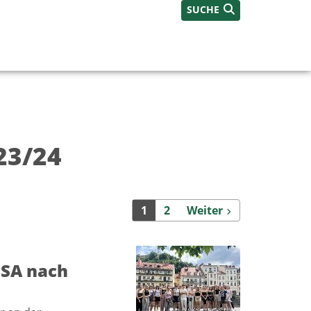
SUCHE
23/24
Weiter
1
2
Weiter
aSA nach